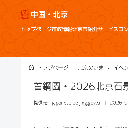
中国・北京
トップページ
市政情報
北京市紹介
サービス
コ
トップページ
北京のいま
イベ
首鋼園・2026北京
提供元:
japanese.beijing.gov.cn
|
2026-