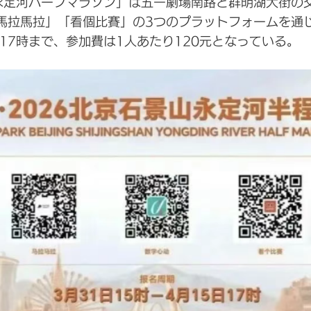
山永定河ハーフマラソン」は五一劇場南路と群明湖大街
馬拉馬拉」「看個比賽」の3つのプラットフォームを通
日17時まで、参加費は1人あたり120元となっている。