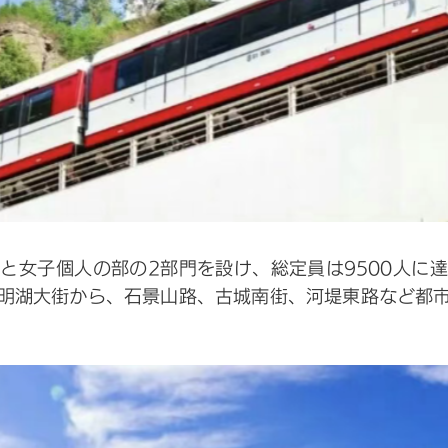
と女子個人の部の2部門を設け、総定員は9500人に
明湖大街から、石景山路、古城南街、河堤東路など都