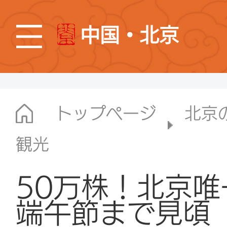
中国・北京
トップページ
北京
観光
50万株！北京
端午節まで見頃