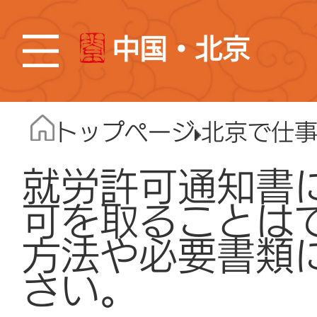
中国・北京
トップページ
北京で仕
就労許可通知書
可を取ることは
方法や必要書類
さい。