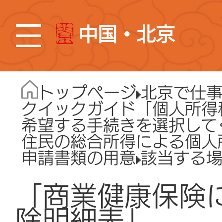
中国・北京
トップページ
北京で仕
クイックガイド「個人所得
希望する手続きを選択して
住民の総合所得による個人
申請書類の用意
該当する
「商業健康保険
除明細表」