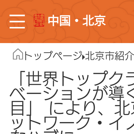
中国・北京
トップページ
北京市紹
「世界トップク
ベーションが導
目」 により、
ットワーク・イ