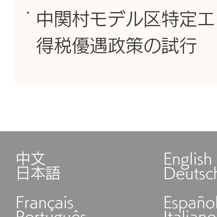
中関村モデル区特定エ
得税優遇政策の試行
中文
English
日本語
Deutsc
Français
Españo