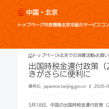
中国・北京
トップページ
市政情報
北京市紹介
サービス
コ
トップページ
北京での消費活動
お買い
出国時税金還付政策（
きがさらに便利に
japanese.beijing.gov.cn
2026-0
5月18日、中国の出国時税金還付政策（