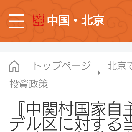
中国・北京
トップページ
北京
投資政策
『中関村国家自
デル区に対する