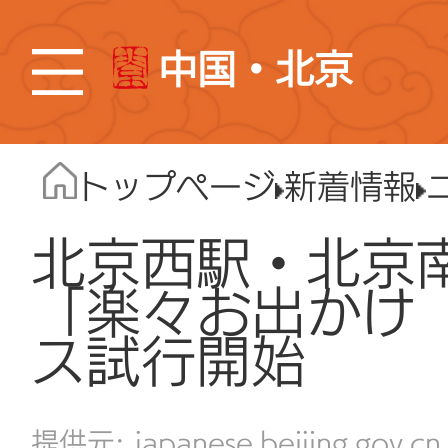
中国・北京
トップページ
新着情報
北京西駅・北京南
「楽々お出かけ
ス試行開始
japanese.beijing.gov.cn