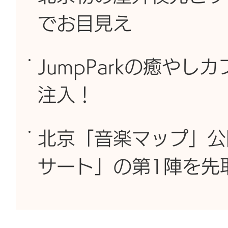
でお目見え
JumpParkの癒や
注入！
北京「音楽マップ」公
サート」の第1陣を先