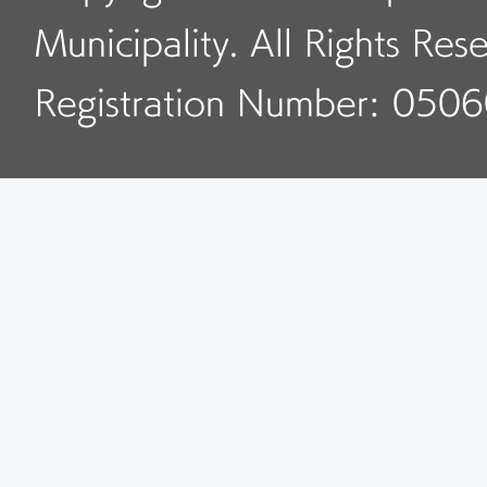
夜間走行。そのほかの車
ーの自動車運転免許証を
Municipality. All Rights Res
理局によって試験内容が
2.身体条件
Registration Number: 050
科目3安全文明運転常識
①身長
求、過酷な気象や複雑な
都市バス、大型貨物車
識、パンクなどの緊急時
申請する場合は、身長1
止処置知識、負傷者救急
こと。
(1)路上運転技能試験に
②視力
の通り。