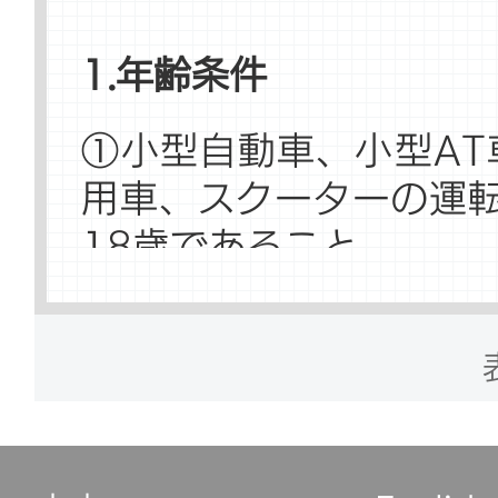
場合
1.年齢条件
試験内容： 北京市公安
①小型自動車、小型AT
基づく
用車、スクーターの運
18歳であること。
※ 以上1と2に該当す
②低速貨物自動車、三
市市公安局公安交通管理
イク、ホイール式自走
た試験内容が追加される
場合は、満18歳以上満
③路上運転技能試験およ
③都市バス、大型貨物