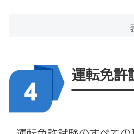
（科目1）
受付時間
試験内容には道路通行、
平日8：30〜18：0
交通事故の処理、運転免
00（法定休日を除く）
などに関する規定および
運転免許
規と規定が含まれます。
お問い合わせ
②教習施設内における技
電話：+86-10-12123
申請者は「交通安全総
1．都市バス、大型貨物
運転免許試験のすべての