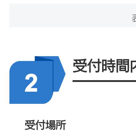
2.自動車運転者身体条
指定した健康検査資格
院、コミュニティ衛生サ
ターなどの医療機関や軍
受付時間
レベル以上の医療機関が
件証明書」が必要です。
ップした場合、紙製証明
3.身体障碍者専用小型A
受付場所