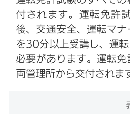
フォーム」またはアプリ
付されます。運転免許
試験内容：車庫入れ、坂
目試験の予約ができま
後、交通安全、運転マナ
橋通過、S字、クランク
を30分以上受講し、運
対応、波状路の走行、狭
必要があります。運転免
ビングシミュレーターに
両管理所から交付されま
通過、雨（霧）の日、滑
申請者は自動車運転免許
2．小型自動車、小型AT
管12123」の個人アカ
車、低速貨物車の場合
免許証の電子版を申請で