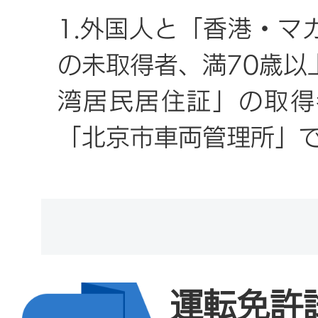
場合は、北京市衛生健康
1.外国人と「香港・マ
行した「自動車運転者身
の未取得者、満70歳以
でにオンラインでの情報
湾居民居住証」の取得
提出が不要となります。
「北京市車両管理所」
4.有効期限が過ぎた軍
2.中国大陸居民と満7
るいは外国運転免許証を
オ・台湾居民居住証」
する者は、有効期限が過
は免許証の種類によっ
があります。
す。
運転免許