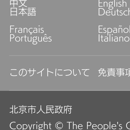
中文
English
する試験（科目3）
運転許可証を申請する場
日本語
Deutsc
下であること。
Français
Españo
都市バス、大型貨物車、
Português
Italiano
④申請者の年齢が満60
害者専用小型AT乗用車
憶力、判断力、反応力
には、普通三輪バイク
試験内容： 発進時の確
このサイトについて
免責事
を申請することができる
作、車線変更、路端へ
⑤申請者の年齢が満70
折、交差点右折、横断
北京市人民政府
反応力等の能力テスト
過、バス停エリアの通過
小型AT車、身体障害者
Copyright © The People's 