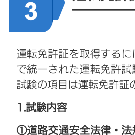
5.申請者本人の証明写真
①都市バスの運転免許
れた、本人のみが写って
正面、上三分身（胸から
②大型貨物車の運転免
影不可。鮮明に撮影され
所、京北分所
運転免許証を取得するに
な歪みがないもの。
で統一された運転免許試
③身体障碍者専用小型A
22mm（1インチ相
試験の項目は運転免許証
証：京南分所、京豊分
22mm×横14mm〜16m
1.試験内容
④その他の種類の運転
所
①道路交通安全法律・法