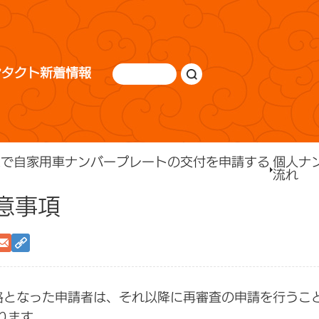
ンタクト
新着情報
京で自家用車ナンバープレートの交付を申請する
個人ナ
流れ
意事項
格となった申請者は、それ以降に再審査の申請を行うこ
ります。