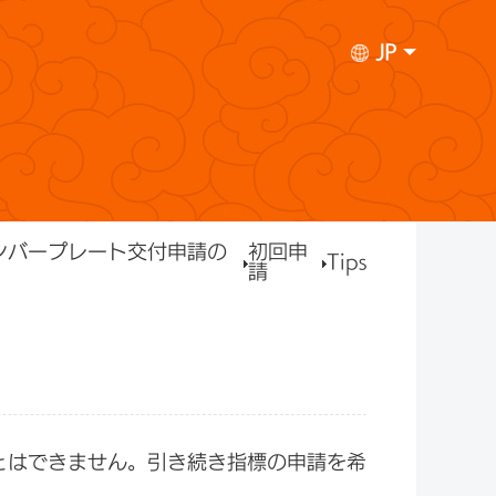
JP
ンバープレート交付申請の
初回申
Tips
請
とはできません。引き続き指標の申請を希