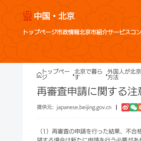
中国・北京
トップページ
市政情報
北京市紹介
サービス
コ
トップペー
北京で暮ら
外国人が北
ジ
す
方法
再審査申請に関する注
japanese.beijing.gov.cn
（1）再審査の申請を行った結果、不合
望する場合は新たに申請を行う必要があ