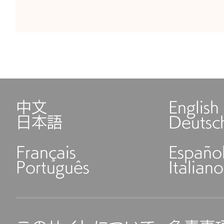
中文
English
日本語
Deutsc
Français
Españo
Português
Italiano