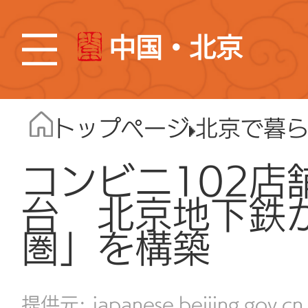
中国・北京
トップページ
北京で暮
コンビニ102店
台 北京地下鉄
圏」を構築
japanese.beijing.gov.cn