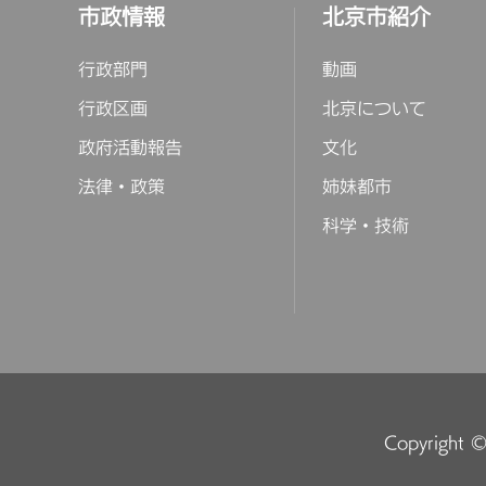
市政情報
北京市紹介
行政部門
動画
行政区画
北京について
政府活動報告
文化
法律・政策
姉妹都市
科学・技術
Copyright © 