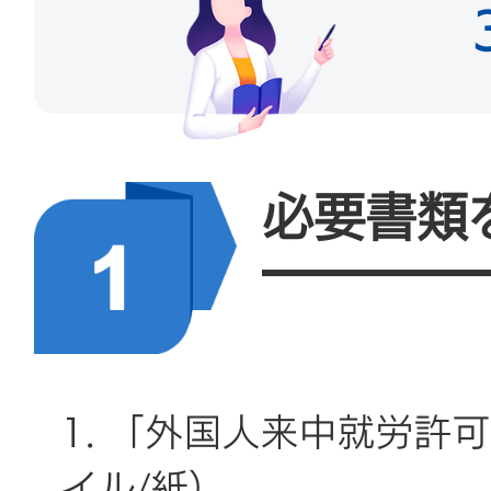
必要書類
1. 「外国人来中就労許
イル/紙）