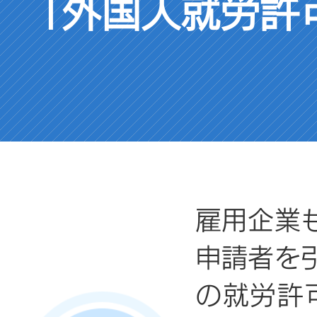
「外国人就労許
雇用企業
申請者を
の就労許