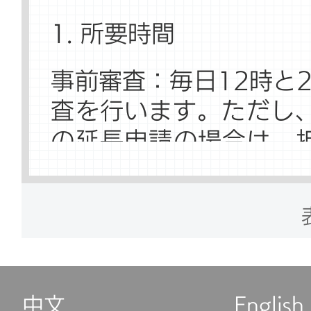
した企業が対象）
1. 所要時間
住所：将台路5号院15号
事前審査：毎日12時と
業務時間：平日9:00～11:
査を行います。ただし
の延長申請の場合は、
お問い合わせ電話：+86-1
日かかります。
3. 海淀区人力資源公共
受理日数：3業務日
した企業が対象）
2. 手数料
住所：海淀区西四環北路
中文
English