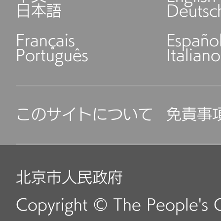
無料です。
日本語
Deutsc
2階海淀区人材サービス
Français
Españo
業務時間：平日9:00～12:
Português
Italiano
お問い合わせ電話：+86-1
このサイトについて
免責事
4. 順義区人力資源社会
対象）
北京市人民政府
住所：順義区倉上街16
Copyright © The People's 
階東ロビー）