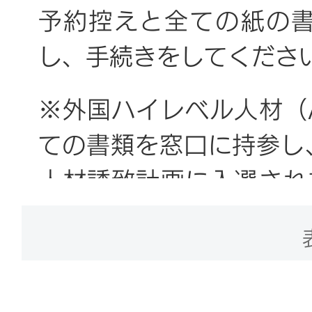
ド）
予約控えと全ての紙の
※有効期限内の「外国専
し、手続きをしてくださ
有している場合は、それ
※外国ハイレベル人材（
5. その他の書類
ての書類を窓口に持参し
人材誘致計画に入選され
の申請手続きはオンライ
1. 北京海外学人センタ
ンター）