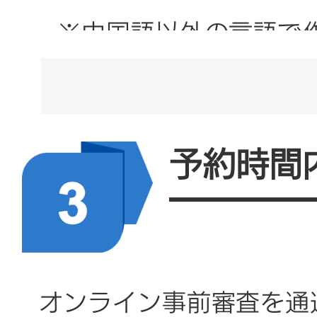
くは代表、および海外契
※中国語以外の言語で
職証明書を提出してくだ
いては、中国語訳を作
提出してください。
が捺印する必要があり
旅行証を除く）。翻訳
3. 申請者のパスポート
予約時間
相違がある場合、受理
ジ目（顔写真のページ）
提出を求めることがあ
1部（電子ファイル/紙）
4. 「外国人就労許可証
オンライン事前審査を通