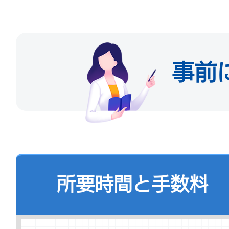
住所：豊台区西三環南路
ター3階A島）
事前
業務時間：平日9:00～12:
お問い合わせ電話：+86-1
89150842
所要時間と手数料
2. 朝陽区人力資源公共