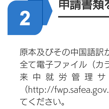
申請書類
者の自署と雇用企業（機
きなどの修正は不可です
※2 雇用契約書または
令を含む）には、勤務地
原本及びその中国語訳
る就労期間、職位、捺印
全て電子ファイル（カ
要があります。
来中就労管理サ
（http://fwp.safea
※3 政府間、国際組織
てください。
各種の外商常駐代表処（