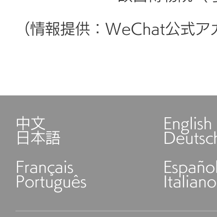
（情報提供：WeChat公式
中文
English
日本語
Deutsc
Français
Españo
Português
Italiano