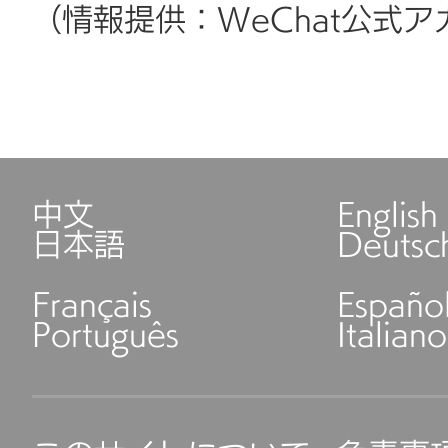
（情報提供：WeChat公式
中文
English
日本語
Deutsc
Français
Españo
Português
Italiano