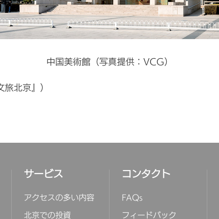
中国美術館（写真提供：VCG）
『文旅北京』）
サービス
コンタクト
アクセスの多い内容
FAQs
北京での投資
フィードバック