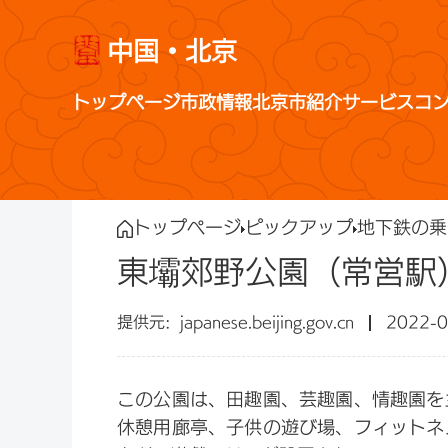
中国・北京
トップページ
市政情報
北京市紹介
サービス
コ
トップページ
ピックアップ
地下鉄の乗
東壩郊野公園（常営駅
japanese.beijing.gov.cn
2022-0
この公園は、田趣園、芸趣園、情趣園を
休憩用廊亭、子供の遊び場、フィットネ