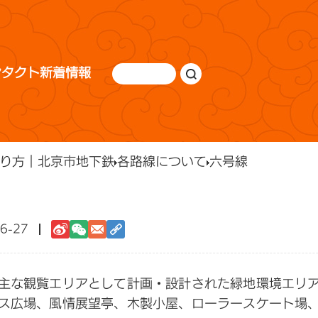
ンタクト
新着情報
り方｜北京市地下鉄
各路線について
六号線
）
6-27
主な観覧エリアとして計画・設計された緑地環境エリ
ス広場、風情展望亭、木製小屋、ローラースケート場