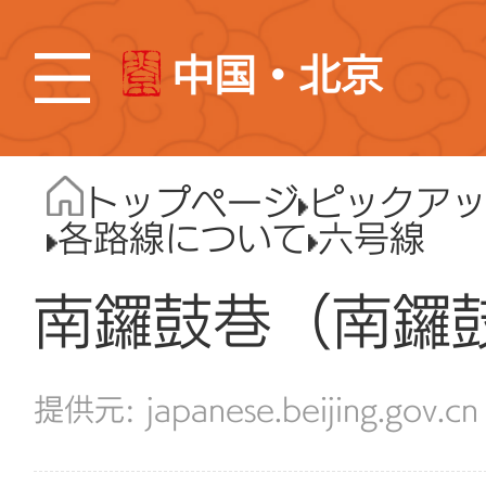
中国・北京
トップページ
ピックア
各路線について
六号線
南鑼鼓巷（南鑼
japanese.beijing.gov.cn