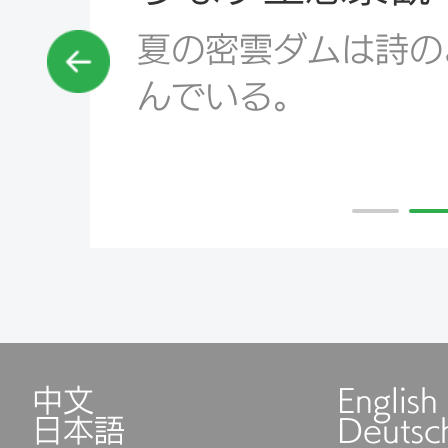
官庁貯水池では3月
来ピークを迎え、約
来した。黒豹野生動
長を務める李理氏によ
羽の飛来が確認され
中文
English
日本語
Deutsc