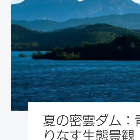
官庁貯水池で春