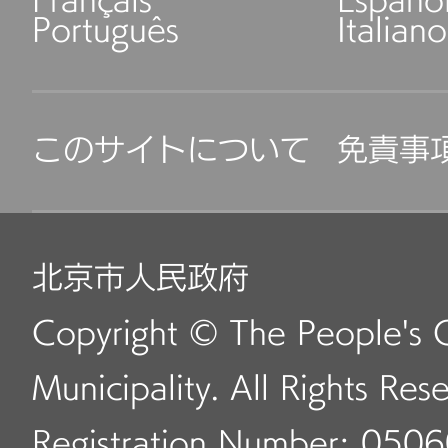
Français
Españo
Português
Italiano
このサイトについて
免責事
北京市人民政府
Copyright © The People's 
Municipality. All Rights Res
Registration Number: 050