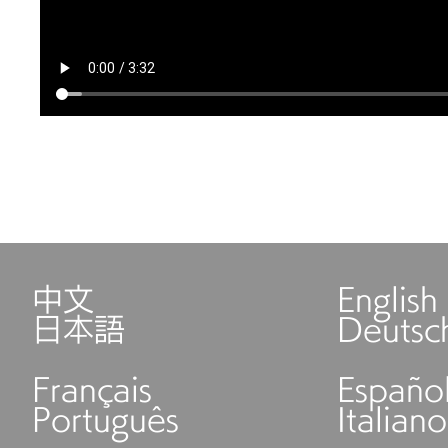
中文
English
日本語
Deutsc
Français
Españo
Português
Italiano