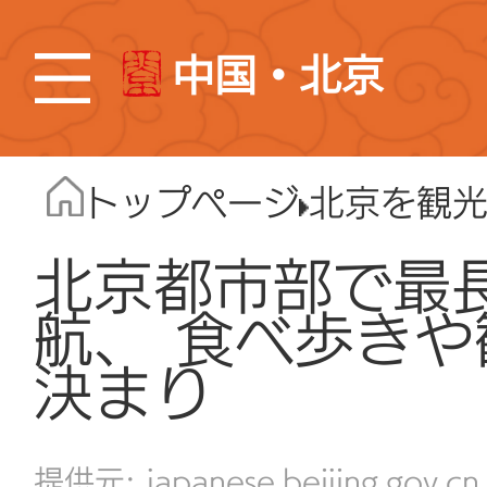
中国・北京
トップページ
北京を観
北京都市部で最
航、 食べ歩き
決まり
japanese.beijing.gov.cn