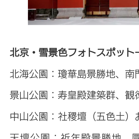
北京・雪景色フォトスポット
北海公園：瓊華島景勝地、南
景山公園：寿皇殿建築群、観
中山公園：社稷壇（五色土）
天壇公園：祈年殿景勝地、