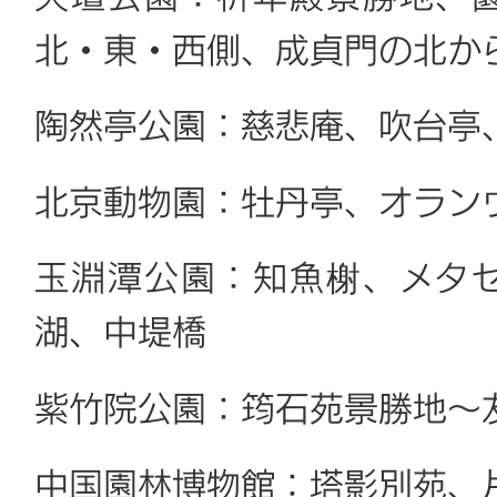
北・東・西側、成貞門の北か
陶然亭公園：慈悲庵、吹台亭
北京動物園：牡丹亭、オラン
玉淵潭公園：知魚榭、メタ
湖、中堤橋
紫竹院公園：筠石苑景勝地〜
中国園林博物館：塔影別苑、