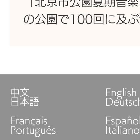
「北京市公園夏期音楽
の公園で100回に及
中文
English
日本語
Deutsc
Français
Españo
Português
Italiano