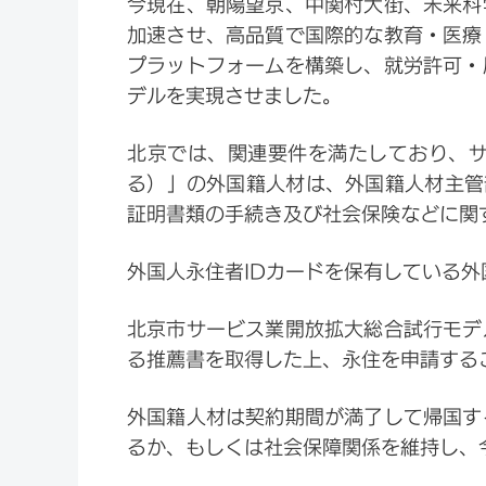
今現在、
朝陽望京、中関村大街、未来科
加速させ、高品質で国際的な教育・医療
プラットフォームを構築し、就労許可・
デルを実現させました。
北京では、関連要件を満たしており、
る）」の外国籍人材は、外国
籍
人材主管
証明書類の手続き及び社会保険などに関
外国人永住者IDカードを保有している
北京市サービス業開放
拡大
総合試行モデ
る推薦書を取得した上、永住を申請する
外国籍人材は契約期間が満了して帰国す
るか、もしくは社会保障関係を維持し、