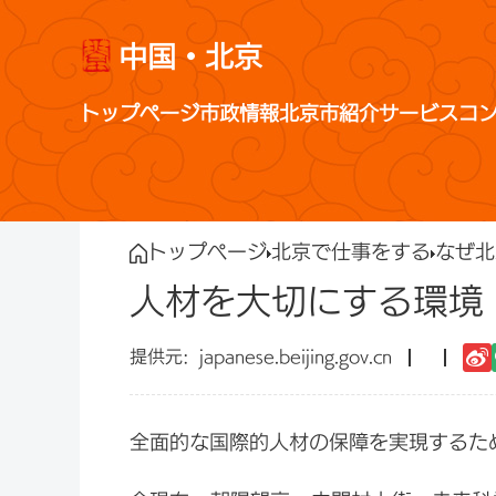
中国・北京
トップページ
市政情報
北京市紹介
サービス
コ
トップページ
北京で仕事をする
なぜ北
人材を大切にする環境
japanese.beijing.gov.cn
全面的な国際的人材の保障を実現するた