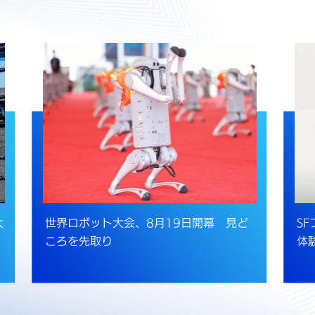
大
世界ロボット大会、8月19日開幕 見ど
S
ころを先取り
体