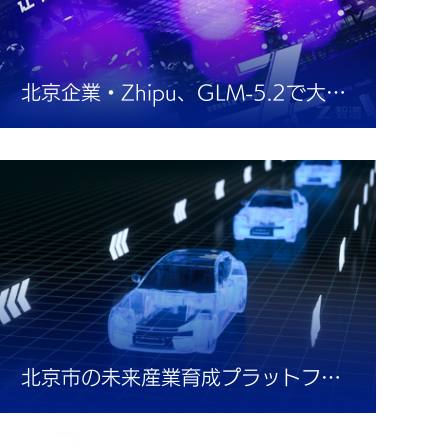
北京企業・Zhipu、GLM-5.2で大きな技術進展
北京市の未来産業育成プラットフォーム、新たに7機関追加 計27機関に