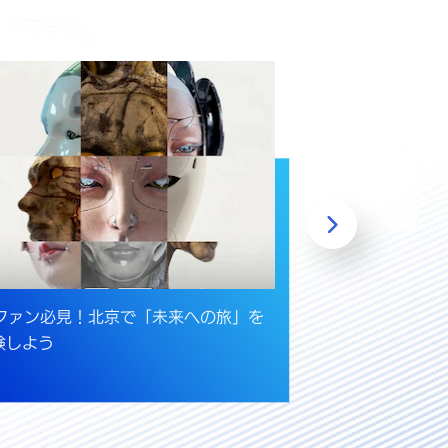
Fファン必見！北京で「未来への旅」を
2026年北京
験しよう
幕、隆福寺でデ
トを満喫