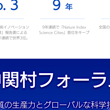
. 3
9
年
術イノベーション
9年連続で「Nature Index
全国の
数」報告書による
Science Cities」首位をキープ
年連続で世界3位。