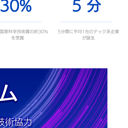
30%
5 分
国家科学技術賞の約30％
5分間に平均1社のテック系企業
を受賞
が誕生