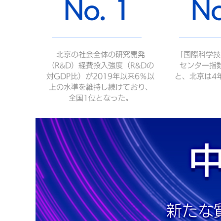
No. 1
No
北京の社会全体の研究開発
「国際科学技
（R&D）経費投入強度（R&Dの
センター指
対GDP比）が2019年以来6％以
と、北京は4
上の水準を維持し続けており、
全国1位となった。