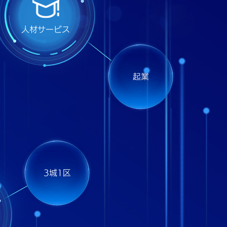
人材サービス
起業
3城1区