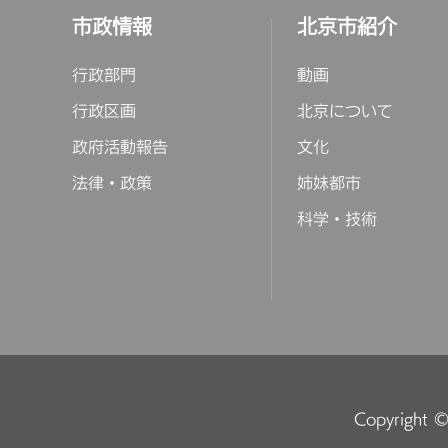
市政情報
北京市紹介
行政部門
動画
行政区画
北京について
政府活動報告
文化
法律・政策
姉妹都市
科学・技術
Copyright © 