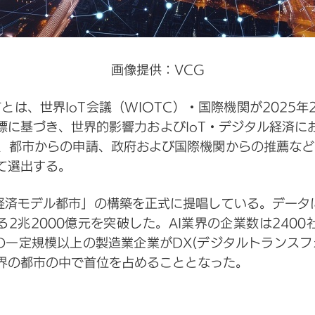
画像提供：VCG
市とは、世界IoT会議（WIOTC）・国際機関が2025
標に基づき、世界的影響力およびIoT・デジタル経済に
、都市からの申請、政府および国際機関からの推薦など
て選出する。
経済モデル都市」の構築を正式に提唱している。データ
る2兆2000億元を突破した。AI業界の企業数は2400
くの一定規模以上の製造業企業がDX(デジタルトランス
界の都市の中で首位を占めることとなった。