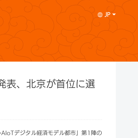
JP
が発表、北京が首位に選
AIoTデジタル経済モデル都市」第1陣の