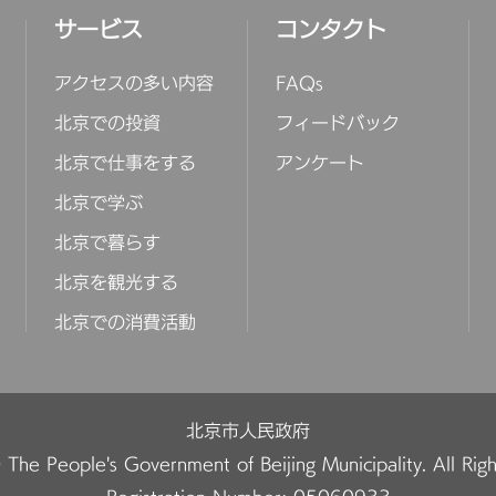
サービス
コンタクト
アクセスの多い内容
FAQs
北京での投資
フィードバック
北京で仕事をする
アンケート
北京で学ぶ
北京で暮らす
北京を観光する
北京での消費活動
北京市人民政府
The People's Government of Beijing Municipality. All Rig