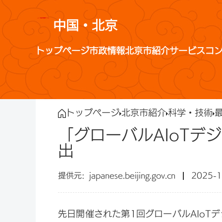
中国・北京
トップページ
市政情報
北京市紹介
サービス
コ
トップページ
北京市紹介
科学・技術
「グローバルAIoT
出
japanese.beijing.gov.cn
2025-1
先日開催された第1回グローバルAIoT