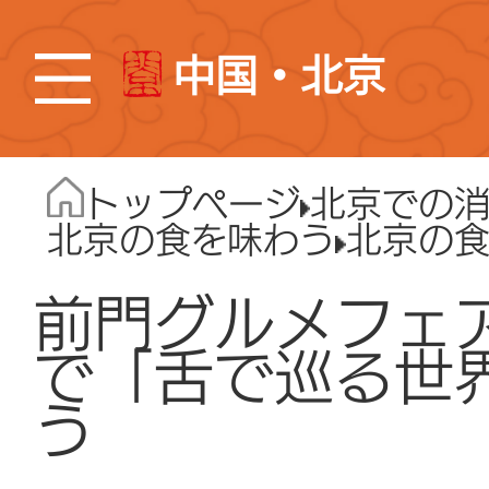
中国・北京
トップページ
北京での
北京の食を味わう
北京の
前門グルメフェ
で「舌で巡る世
う