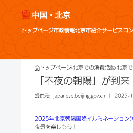
中国・北京
トップページ
市政情報
北京市紹介
サービス
コ
トップページ
北京での消費活動
北京で
「不夜の朝陽」が到来
japanese.beijing.gov.cn
2025-1
2025年北京朝陽国際イルミネーション
夜景を楽しもう！