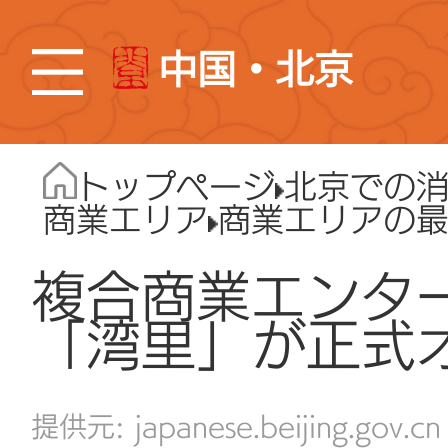
中国・北京
トップページ
北京での
商業エリア
商業エリアの
複合商業エンタ
「湾里」が正式
japanese.beijing.gov.cn