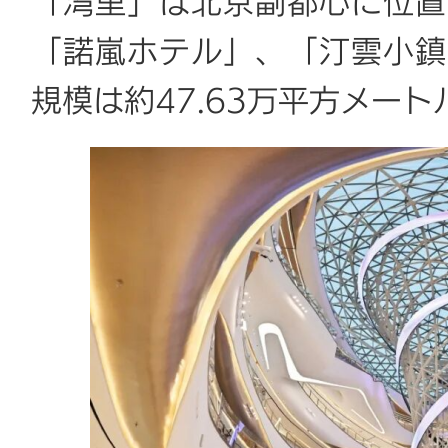
「湾里」は北京副都心に位置し
「諾嵐ホテル」、「汀雲小鎮
規模は約47.63万平方メー