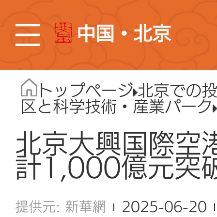
中国・北京
トップページ
北京での
区と科学技術・産業パーク
北京大興国際空
計1,000億元突
新華網
2025-06-20