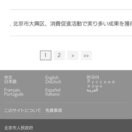
北京市大興区、消費促進活動で実り多い成果を獲
1
2
>
>>
中文
English
한국어
日本語
Deutsch
Русский
язык
Français
Español
العربية
Português
Italiano
このサイトについて
免責事項
北京市人民政府