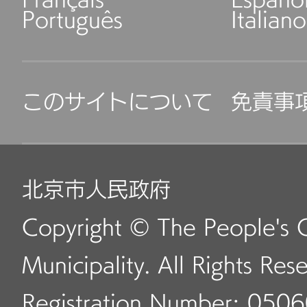
Português
Italiano
このサイトについて
免責事
北京市人民政府
Copyright © The People's 
Municipality. All Rights Res
Registration Number: 050