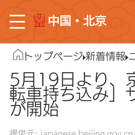
中国・北京
トップページ
新着情報
5月19日より、
転車持ち込み」
が開始
japanese.beijing.gov.cn