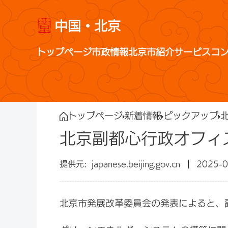
中国・北京
トップページ
市政情報
北京市紹介
サービス
コ
トップページ
新着情報
ピックアップ
北京副都心行政オフィ
japanese.beijing.gov.cn
2025-0
北京市発展改革委員会の発表によると、