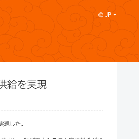
JP
供給を実現
実現した。