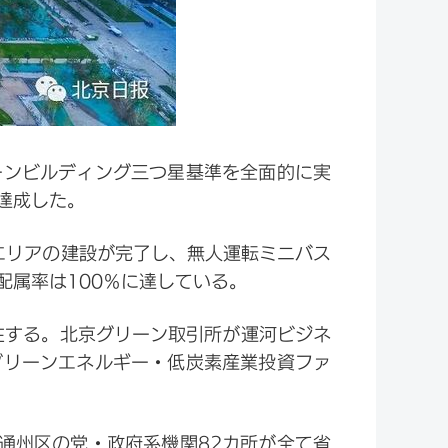
ーンビルディング三つ星基準を全面的に実
達成した。
エリアの建設が完了し、無人運転ミニバス
属率は100％に達している。
在する。北京グリーン取引所が運河ビジネ
グリーンエネルギー・低炭素産業投資ファ
通州区の党・政府系機関82カ所が全て省