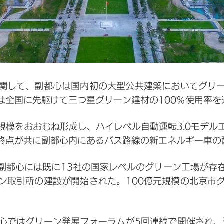
関して、副都心は国内初の大型公共建築においてグリ
は全国に先駆けて三つ星グリーン建材の100％使用率を
規模をおおむね形成し、ハイレベル自動運転3.0モデル
終点が共に副都心内にあるバス路線の新エネルギー車の配
副都心には既に13社の国家レベルのグリーン工場が存
ン取引所の建設が開始された。100億元規模の北京市
心ではグリーン発展フォーラムが5回連続で開催され、