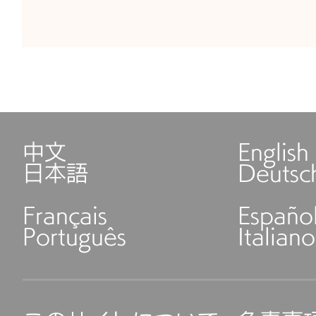
中文
English
日本語
Deutsc
Français
Españo
Português
Italiano