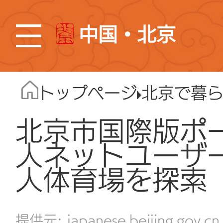
中国・北京
トップページ
北京で暮
北京市国際版ポ
人ネットユーザ
人体育場を探索
japanese.beijing.gov.cn