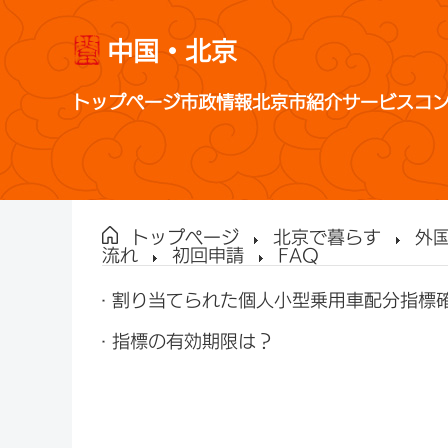
中国・北京
トップページ
市政情報
北京市紹介
サービス
コ
トップページ
北京で暮らす
外
流れ
初回申請
FAQ
割り当てられた個人小型乗用車配分指標
指標の有効期限は？