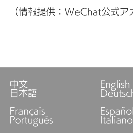
（情報提供：WeChat公式
中文
English
日本語
Deutsc
Français
Españo
Português
Italiano