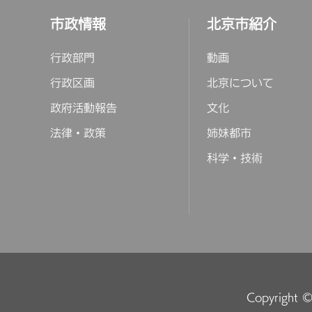
市政情報
北京市紹介
行政部門
動画
行政区画
北京について
政府活動報告
文化
法律・政策
姉妹都市
科学・技術
Copyright © 