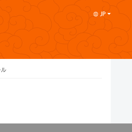
JP
ール