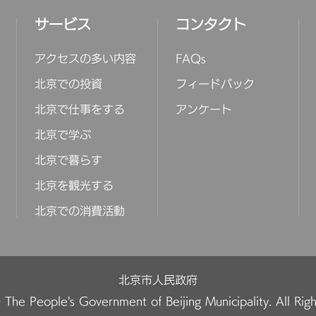
サービス
コンタクト
アクセスの多い内容
FAQs
北京での投資
フィードバック
北京で仕事をする
アンケート
北京で学ぶ
北京で暮らす
北京を観光する
北京での消費活動
北京市人民政府
The People's Government of Beijing Municipality. All Rig