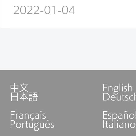
2022-01-04
中文
English
日本語
Deutsc
Français
Españo
Português
Italiano