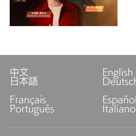
中文
English
日本語
Deutsc
Français
Españo
Português
Italiano