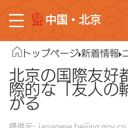
中国・北京
トップページ
新着情報
北京の国際友好都
際的な「友人の
がる
japanese.beijing.gov.cn