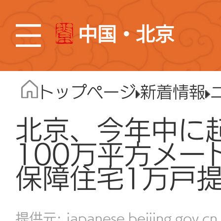
中国・北京
トップページ
新着情報
北京、今年中に
100万平方メー
保障住宅1万戸
japanese.beijing.gov.cn