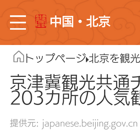
中国・北京
トップページ
北京を観
京津冀観光共通
203カ所の人気
japanese.beijing.gov.cn