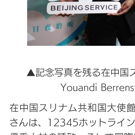
▲
記念写真を残る在中国
Youandi Ber
在中国スリナム共和国大使館二等書記
さんは、12345ホットライ