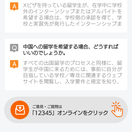
Xビザを持っている留学生が、在学中に学校
A
外のインターンシップまたはアルバイトを
希望する場合は、学校側の承認を得て、学
校と実習先が発行したインターンシップま
たはアルバイトの承認書類を公安機関出入
国管理機構に提出し、居留許可証にその旨
を注記してもらうための申請を行います。
中国への留学を希望する場合、どうすれば
Q
注記が記載された後、学生は学校外の実習
いいのでしょうか。
先でインターンシップに参加できます。注
記が記載されていない場合は、学校外でイ
すべての出国留学のプロセスと同様に、留
A
ンターンシップへの参加またはアルバイト
学生が中国に来るためには、事前に自分が
を行ってはいけません。注意点として、実
目指している学校／専攻に関連するウェブ
習期間が居留許可の期限を超えてはいけま
サイトを閲覧し、入学要件と規定を知り、
せん。
資料の準備を始める必要があります。
インターンシップの実習先を探したい場
基本的な申請資料には通常以下のものが含
合、学校内の学生サービスセンターまたは
まれます。
情報プラットフォームなど、正規ルートを
· 申請表
通じて情報を入手してください。
· 最高学歴証明書及び成績表
（情報提供：留学中国）
· 推薦書
· 学習計画
＊具体的な資料は、申請する学校の要件に