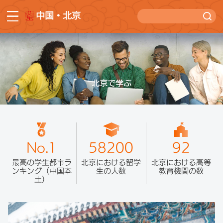
中国・北京
No.1
58200
92
最高の学生都市ラ
北京における留学
北京における高等
ンキング（中国本
生の人数
教育機関の数
土）