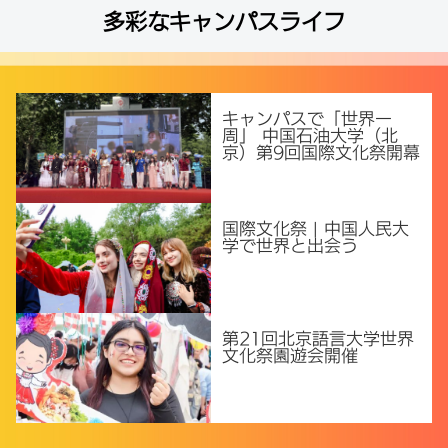
多彩なキャンパスライフ
キャンパスで「世界一
周」 中国石油大学（北
京）第9回国際文化祭開幕
国際文化祭 | 中国人民大
学で世界と出会う
第21回北京語言大学世界
文化祭園遊会開催