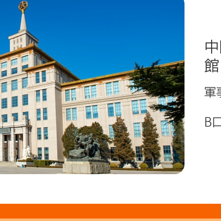
中
館
軍
B