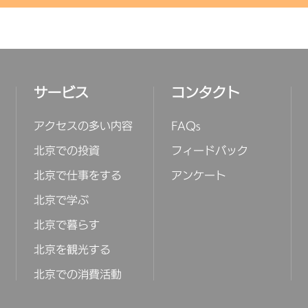
清
北
北
北
サービス
コンタクト
清
郭
頤
西
中
北
中
国
中
北
大
万
徐
昌
（
館
（
香
館
アクセスの多い内容
FAQs
積
西
恵
花
広
オ
国
西
模
大
B
万
積
昌
四
西
北京での投資
フィードバック
（
香
大
北京で仕事をする
アンケート
C
C
A
B
B
D
A
B
B
A
W
C
F
D
A
D
前
北京で学ぶ
C
さ
北京で暮らす
北京を観光する
北京での消費活動