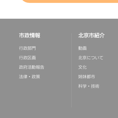
館
事務
博物
製ラ
館
市政情報
北京市紹介
書館
館
物館
博物
）
列館
行政部門
動画
行政区画
北京について
政府活動報告
文化
法律・政策
姉妹都市
科学・技術