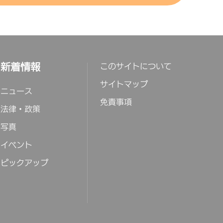
華大学芸術博物館
京考古遺跡博物館
京御仙都皇家菜博物
京考古遺跡博物館
新着情報
このサイトについて
華東路西口駅
守敬記念館
和園博物館
蔵文化博物館
国国家画院美術館
京空中ゴマ博物館
国考古博物館
家典籍博物館
国電信博物館
京燕京八絶博物館
鐘寺古鐘博物館
寿寺博物館
悲鴻記念館
平区博物館
北京大葆台遺跡博物
金中都水関遺跡）
サイトマップ
山双清別墅
）
ニュース
水潭駅
苑駅
新西街北口駅
園橋駅
安門内駅
リンピック公園駅
家図書館駅
土城駅
式口駅
鐘寺駅
口
寿寺駅
水潭駅
平東関駅
免責事項
季青橋駅
鉄営駅
法律・政策
注意：「平安清華」
山駅
葆台駅
写真
口
2口
口
1口
口
口
口
口
口
口
eChat公式アカウントで事
口
口
口
口
口
予約のうえ入構してくだ
イベント
口
い）
ピックアップ